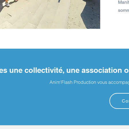
Manif
somme
es une collectivité, une association
Anim'Flash Production vous accompag
Con