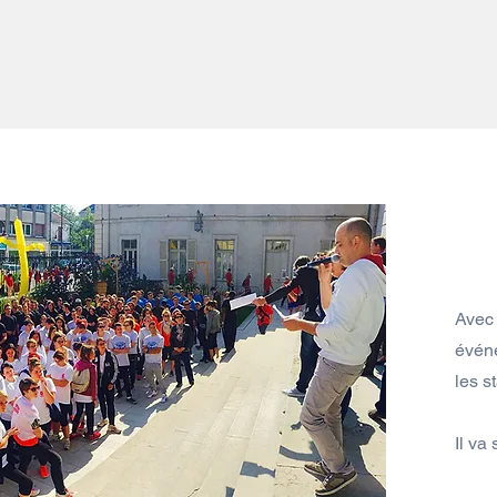
Avec
évén
les st
Il va