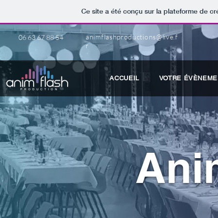
Ce site a été conçu sur la plateforme de cr
animflashproductions@live.f
06 63 67 88 54
r
ACCUEIL
VOTRE ÉVÈNEME
Ani